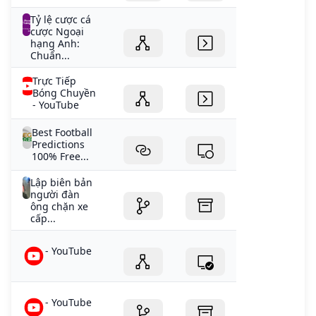
Tỷ lệ cược cá
cược Ngoại
hạng Anh:
Chuẩn...
Trực Tiếp
Bóng Chuyền
- YouTube
Best Football
Predictions
100% Free...
Lập biên bản
người đàn
ông chặn xe
cấp...
- YouTube
- YouTube