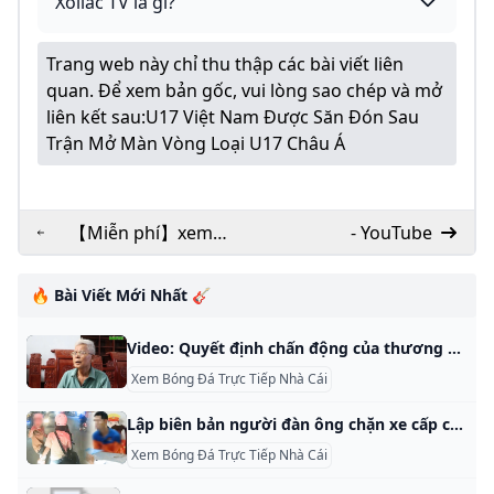
Xoilac TV là gì?
Trang web này chỉ thu thập các bài viết liên
quan. Để xem bản gốc, vui lòng sao chép và mở
liên kết sau:
U17 Việt Nam Được Săn Đón Sau
Trận Mở Màn Vòng Loại U17 Châu Á
【Miễn phí】xem
- YouTube
bóng đá trực tiếp
trên điện thoại
🔥 Bài Viết Mới Nhất 🎸
Video: Quyết định chấn động của thương binh nặng sau hành động của Thủ tướng Báo Dân trí Bị mất 81% sức khỏe, nhưng mới đây thương binh Phạm Trọng Song (SN 1956, xóm 9, xã Nghi Phong, huyện Nghi Lộc, tỉnh Nghệ An) đã hoàn tất thủ tục đăng ký hiến mô, tạng. - Dân trí TV Bị mất 81% sức khỏe, nhưng mới đây thương binh Phạm Trọng Song (SN 1956, xóm 9, xã Nghi Phong, huyện Nghi Lộc, tỉnh Nghệ An) đã hoàn tất thủ tục đăng ký hiến mô, tạng.
Xem Bóng Đá Trực Tiếp Nhà Cái
Lập biên bản người đàn ông chặn xe cấp cứu đang làm nhiệm vụ ở Tân Bình - Tuổi Trẻ Online Video clip Lập biên bản người đàn ông chặn xe cấp cứu đang làm nhiệm vụ ở Tân Bình của Tuổi Trẻ Video Online. Xem Lập biên bản người đàn ông chặn xe cấp cứu đang làm nhiệm vụ ở Tân Bình chất lượng cao và nhanh nhất. 000Video hay? Tặng sao cho Tuổi Trẻ Bình luận (0) Tặng sao x1 x5 x10 Hoặc nhập số sao Bạn đang có 0 sao
Xem Bóng Đá Trực Tiếp Nhà Cái