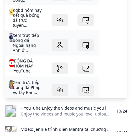
Công...
Kqbd hôm nay
Kết quả bóng
đá trực
tuyến...
Xem trực tiếp
bóng đá
Ngoại hạng
Anh ở...
BÓNG ĐÁ
HÔM NAY -
YouTube
Xem trực tiếp
bóng đá Pháp
vs Tây Ban...
- YouTube Enjoy the videos and music you love upload original content and share it all with friends family and the world on YouTube.
10/24
Enjoy the videos and music you love, upload original content, and share it all with friends, family, and the world on YouTube.
Video: Jennie trình diễn Mantra tại chương trình Jimmy Kimmel Live! Báo Dân trí Jennie trình diễn ca khúc mới phát hành Mantra tại chương trình Jimmy Kimmel Live! tháng 10. Ca khúc hiện đạt gần 60 triệu lượt xem trên YouTube. - Dân trí TV