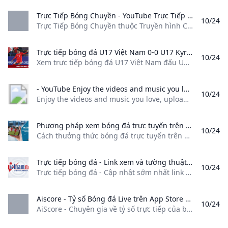
Trực Tiếp Bóng Chuyền - YouTube Trực Tiếp Bóng Chuyền thuộc Truyền hình Cáp Việt Nam VTVcab Đài Truyền hình Việt Nam✪ Website: http://on.vtvcab.vn/✉ Email:
10/24
Trực Tiếp Bóng Chuyền thuộc Truyền hình Cáp Việt Nam VTVcab, Đài Truyền hình Việt Nam✪ Website: http://on.vtvcab.vn/✉ Email:
Trực tiếp bóng đá U17 Việt Nam 0-0 U17 Kyrgyzstan Xem trực tiếp bóng đá U17 Việt Nam đấu U17 Kyrzygstan: Chi tiết đội hình tình huống nổi bật và video bàn thắng.
10/24
Xem trực tiếp bóng đá U17 Việt Nam đấu U17 Kyrzygstan: Chi tiết đội hình, tình huống nổi bật và video bàn thắng. U17 Việt Nam 0-0 U17 Kyrgyzstan Ghi bàn (F5 để cập nhật) Trận đấu kết thúc Tiền đạo U17 Việt Nam cài đè tốt và xoay người dứt điểm nhưng vẫn không thể đưa bóng đi trúng đích. U17 Việt Nam hòa U17 Kyrgyzstan với tỷ số 0-0.
- YouTube Enjoy the videos and music you love upload original content and share it all with friends family and the world on YouTube.
10/24
Enjoy the videos and music you love, upload original content, and share it all with friends, family, and the world on YouTube.
Phương pháp xem bóng đá trực tuyến trên điện thoại Android iPhone Cách thưởng thức bóng đá trực tuyến trên điện thoại di động Android iPhone một cách sáng tạo.
10/24
Cách thưởng thức bóng đá trực tuyến trên điện thoại di động Android, iPhone một cách sáng tạo. BuzzNội dung bài viết2. Hướng dẫn xem bóng đá trực tuyến trên điện thoại Xem thêmXem thêmĐọc tóm tắt Những người hâm mộ bóng đá có thể xem trực tuyến trên điện thoại thông minh. Phương tiện phổ biến để xem bóng đá trực tuyến trên Android, iPhone. Cách xem trực tiếp trên trình duyệt: LINK#1 | LINK#2.
Trực tiếp bóng đá - Link xem và tường thuật bóng đá trực tuyến Trực tiếp bóng đá - Cập nhật sớm nhất link xem bóng đá trực tuyến tường thuật trực tiếp các giải bóng đá hàng đầu thế giới trên VietNamNet.
10/24
Trực tiếp bóng đá - Cập nhật sớm nhất link xem bóng đá trực tuyến, tường thuật trực tiếp các giải bóng đá hàng đầu thế giới trên VietNamNet. Xuân Son lập công, cùng tuyệt phẩm của Tuấn Anh giúp Thép Xanh Nam Định hòa kịch tính 3-3 trước chủ nhà Tampines Rovers, thuộc lượt trận thứ 3 bảng G AFC Champions League Two. Nguyễn Xuân Son ‘khai hỏa’ kể từ khi mang quốc tịch Việt Nam, Thép Xanh Nam Định vượt qua SLNA với tỷ số 4-1 ở trận đấu bù vòng 4 LPBank V-League 2024/25.
‎Aiscore - Tỷ số Bóng đá Live trên App Store AiScore - Chuyên gia về tỷ số trực tiếp của bạn với nhiều thông tin về tỷ số thể thao thống kê trận đấu và trải nghiệm phát trực tiếp mới. Tại đây bạn sẽ nhận…
10/24
AiScore - Chuyên gia về tỷ số trực tiếp của bạn với nhiều thông tin về tỷ số thể thao, thống kê trận đấu và trải nghiệm phát trực tiếp mới. Tại đây bạn sẽ nhận… Trực tiếp tỷ số bóng đ‪á‬ ALLSPORTS TECHNOLOGY PTE. LTD. Được thiết kế cho iPad #7 trong Thể Thao 4,7 • 4,2 N đánh giá Miễn phí Cho phép Mua In-App AiScore - Chuyên gia về tỷ số trực tiếp của bạn với nhiều thông tin về tỷ số thể thao, thống kê trận đấu và trải nghiệm phát trực tiếp mới.