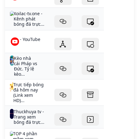
Xoilac-tv.one -
Kênh phát
bóng đá trực...
- YouTube
Kèo nhà
cái Pháp vs
Đức. Tỷ lệ
kèo...
Trực tiếp bóng
đá hôm nay
(Link xem
HD)...
Thuckhuya tv -
Trang xem
bóng đá trực...
TOP 4 phần
mềm xem