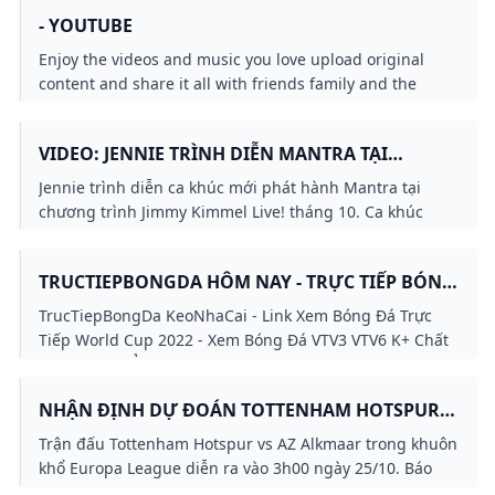
- YOUTUBE
Enjoy the videos and music you love upload original
content and share it all with friends family and the
world on YouTube.
VIDEO: JENNIE TRÌNH DIỄN MANTRA TẠI
CHƯƠNG TRÌNH JIMMY KIMMEL LIVE! BÁO DÂN
Jennie trình diễn ca khúc mới phát hành Mantra tại
TRÍ
chương trình Jimmy Kimmel Live! tháng 10. Ca khúc
hiện đạt gần 60 triệu lượt xem trên YouTube. - Dân trí
TV
TRUCTIEPBONGDA HÔM NAY - TRỰC TIẾP BÓNG
ĐÁ KÈO NHÀ CÁI
TrucTiepBongDa KeoNhaCai - Link Xem Bóng Đá Trực
Tiếp World Cup 2022 - Xem Bóng Đá VTV3 VTV6 K+ Chất
Lượng Hình Ảnh Cao.
NHẬN ĐỊNH DỰ ĐOÁN TOTTENHAM HOTSPUR
VS AZ ALKMAAR: CHỦ NHÀ LÀM CHỦ CUỘC
Trận đấu Tottenham Hotspur vs AZ Alkmaar trong khuôn
CHƠI
khổ Europa League diễn ra vào 3h00 ngày 25/10. Báo
Nghệ An phân tích nhận định bóng đá và dự đoán tỷ số.