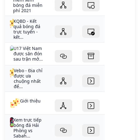
bóng đá miễn
phí 2021
KQBD - Kết
quả bóng đá
trực tuyến -
kết...
U17 Việt Nam
được săn đón
sau trận mở...
Vebo - Địa chỉ
được ưa
chuộng nhất
để...
Giới thiệu
Xem trực tiếp
bóng đá Hải
Phòng vs
Sabah...