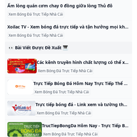
Ấm lòng quán cơm chay 0 đồng giữa lòng Thủ đô
Xem Bóng Đá Trực Tiếp Nhà Cái
Xoilac TV - Xem bóng đá trực tiếp và tận hưởng mọi khoảnh khắc - AnonyViet byLan NgọcinTrade Reading Time: 9 mins read AAAAReset 0 Xôi Lạc TV là một trang web coi bóng đá trực tuyến chất lượng cao hoàn toàn miễn phí. Với chất lượng hình ảnh, video cực kỳ sắc nét và chân thực, bạn sẽ được trải nghiệm những giây phút thăng hoa và tuyệt vời khi theo dõi các trận đấu bóng đá. Các bài viết liên quan Hướng dẫn tắt Meta AI trên Facebook, Instagram 2025 12/01/2025
Xem Bóng Đá Trực Tiếp Nhà Cái
👀 Bài Viết Được Đề Xuất 🎹
Các kênh truyền hình chất lượng có thể xem trực tiếp bóng đá Xem trực tiếp bóng đá trên truyền hình là một loại hình thức giải trí yêu thích dành cho người yêu bóng đá - môn thể thao “vua” của khán giả là vô hạn. Là một fan cuồng của các trận đấu bóng đá thì không thể không biết đến kênh truyền hình K+ với hình kỹ thuật số vệ tinh chuẩn HD. Với các kênh truyền hình có độ phân giải cao, sắc nét, kết nối ổn định, nhiều nhóm kênh truyền hình phong phú với vô số các chương trình độc quyền.
Xem Bóng Đá Trực Tiếp Nhà Cái
Trực Tiếp Bóng Đá Hôm Nay Trực Tiếp Thể Thao Giải Trí FPT Play FPT Play trực tiếp các giải bóng đá lớn quốc tế và Việt Nam: C1, C2, C3, ngoại hạng Anh, FA, ĐTVN, U23, V.League, Cúp Quốc Gia. Link xem chất lượng cao Full HD.
Xem Bóng Đá Trực Tiếp Nhà Cái
Trực tiếp bóng đá - Link xem và tường thuật bóng đá trực tuyến Trực tiếp bóng đá - Cập nhật sớm nhất link xem bóng đá trực tuyến, tường thuật trực tiếp các giải bóng đá hàng đầu thế giới trên VietNamNet. Xuân Son lập công, cùng tuyệt phẩm của Tuấn Anh giúp Thép Xanh Nam Định hòa kịch tính 3-3 trước chủ nhà Tampines Rovers, thuộc lượt trận thứ 3 bảng G AFC Champions League Two. Nguyễn Xuân Son ‘khai hỏa’ kể từ khi mang quốc tịch Việt Nam, Thép Xanh Nam Định vượt qua SLNA với tỷ số 4-1 ở trận đấu bù vòng 4 LPBank V-League 2024/25.
Xem Bóng Đá Trực Tiếp Nhà Cái
TrucTiepBongDa Hôm Nay - Trực Tiếp Bóng Đá Kèo Nhà Cái TrucTiepBongDa KeoNhaCai - Link Xem Bóng Đá Trực Tiếp World Cup 2022 - Xem Bóng Đá VTV3, VTV6, K+ Chất Lượng Hình Ảnh Cao. tructiepbongda bình luận tiếng Việt – truc tiep K+ – tructiepbongda hôm nay ⚽ Xem bóng đá trực tiếp – 1 ⚽ Xem bóng đá trực tiếp – 2 ⚽ Xem bóng đá trực tiếp – 3 ⚽ Xem bóng đá trực tiếp – 4 Xem trực tiếp bóng đá kèo nhà cái – xem bóng đá online từ keonhacaibet.
Xem Bóng Đá Trực Tiếp Nhà Cái