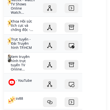
TV Shows
Online
Watch...
Khoa Hồi sức
tích cực và
chống độc -...
Trực tuyến -
Đài Truyền
hình TP.HCM
Xem truyền
hình trực
tuyến TV
Online...
- YouTube
sv88