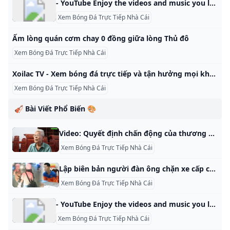
- YouTube Enjoy the videos and music you love, upload original content, and share it all with friends, family, and the world on YouTube.
Xem Bóng Đá Trực Tiếp Nhà Cái
Ấm lòng quán cơm chay 0 đồng giữa lòng Thủ đô
Xem Bóng Đá Trực Tiếp Nhà Cái
Xoilac TV - Xem bóng đá trực tiếp và tận hưởng mọi khoảnh khắc - AnonyViet byLan NgọcinTrade Reading Time: 9 mins read AAAAReset 0 Xôi Lạc TV là một trang web coi bóng đá trực tuyến chất lượng cao hoàn toàn miễn phí. Với chất lượng hình ảnh, video cực kỳ sắc nét và chân thực, bạn sẽ được trải nghiệm những giây phút thăng hoa và tuyệt vời khi theo dõi các trận đấu bóng đá. Các bài viết liên quan Hướng dẫn tắt Meta AI trên Facebook, Instagram 2025 12/01/2025
Xem Bóng Đá Trực Tiếp Nhà Cái
🎻 Bài Viết Phổ Biến 🎨
Video: Quyết định chấn động của thương binh nặng sau hành động của Thủ tướng Báo Dân trí Bị mất 81% sức khỏe, nhưng mới đây thương binh Phạm Trọng Song (SN 1956, xóm 9, xã Nghi Phong, huyện Nghi Lộc, tỉnh Nghệ An) đã hoàn tất thủ tục đăng ký hiến mô, tạng. - Dân trí TV Bị mất 81% sức khỏe, nhưng mới đây thương binh Phạm Trọng Song (SN 1956, xóm 9, xã Nghi Phong, huyện Nghi Lộc, tỉnh Nghệ An) đã hoàn tất thủ tục đăng ký hiến mô, tạng.
Xem Bóng Đá Trực Tiếp Nhà Cái
Lập biên bản người đàn ông chặn xe cấp cứu đang làm nhiệm vụ ở Tân Bình - Tuổi Trẻ Online Video clip Lập biên bản người đàn ông chặn xe cấp cứu đang làm nhiệm vụ ở Tân Bình của Tuổi Trẻ Video Online. Xem Lập biên bản người đàn ông chặn xe cấp cứu đang làm nhiệm vụ ở Tân Bình chất lượng cao và nhanh nhất. 000Video hay? Tặng sao cho Tuổi Trẻ Bình luận (0) Tặng sao x1 x5 x10 Hoặc nhập số sao Bạn đang có 0 sao
Xem Bóng Đá Trực Tiếp Nhà Cái
- YouTube Enjoy the videos and music you love, upload original content, and share it all with friends, family, and the world on YouTube.
Xem Bóng Đá Trực Tiếp Nhà Cái