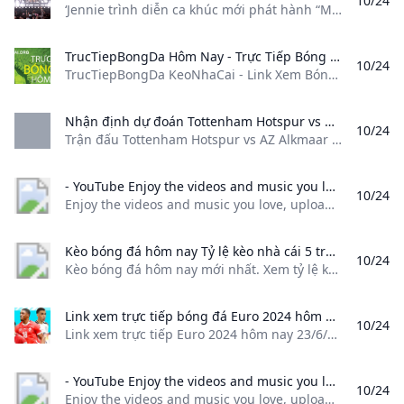
10/24
‘Jennie trình diễn ca khúc mới phát hành “Mantra” tại chương trình Jimmy Kimmel Live!, tháng 10. Ca khúc hiện đạt gần 60 triệu lượt xem trên YouTube. - Dân trí TV’ Jennie trình diễn ca khúc mới phát hành “Mantra” tại chương trình Jimmy Kimmel Live!, tháng 10. Ca khúc hiện đạt gần 60 triệu lượt xem trên YouTube. Đọc thêm : Lý do MV 60 triệu lượt xem của Jennie bị cấm sóng trên truyền hình Hàn Quốc
TrucTiepBongDa Hôm Nay - Trực Tiếp Bóng Đá Kèo Nhà Cái TrucTiepBongDa KeoNhaCai - Link Xem Bóng Đá Trực Tiếp World Cup 2022 - Xem Bóng Đá VTV3 VTV6 K+ Chất Lượng Hình Ảnh Cao.
10/24
TrucTiepBongDa KeoNhaCai - Link Xem Bóng Đá Trực Tiếp World Cup 2022 - Xem Bóng Đá VTV3, VTV6, K+ Chất Lượng Hình Ảnh Cao. tructiepbongda bình luận tiếng Việt – truc tiep K+ – tructiepbongda hôm nay ⚽ Xem bóng đá trực tiếp – 1 ⚽ Xem bóng đá trực tiếp – 2 ⚽ Xem bóng đá trực tiếp – 3 ⚽ Xem bóng đá trực tiếp – 4 Xem trực tiếp bóng đá kèo nhà cái – xem bóng đá online từ keonhacaibet.
Nhận định dự đoán Tottenham Hotspur vs AZ Alkmaar: Chủ nhà làm chủ cuộc chơi Trận đấu Tottenham Hotspur vs AZ Alkmaar trong khuôn khổ Europa League diễn ra vào 3h00 ngày 25/10. Báo Nghệ An phân tích nhận định bóng đá và dự đoán tỷ số.
10/24
Trận đấu Tottenham Hotspur vs AZ Alkmaar trong khuôn khổ Europa League diễn ra vào 3h00 ngày 25/10. Báo Nghệ An phân tích, nhận định bóng đá và dự đoán tỷ số. Hùng Cường•24/10/2024 05:50 Trận đấu Tottenham Hotspur vs AZ Alkmaar trong khuôn khổ Europa League diễn ra vào 3h00 ngày 25/10. Báo Nghệ An phân tích, nhận định bóng đá và dự đoán tỷ số. Spurs sẽ thiếu Wilson Odobert và Djed Spence trong trận đấu này, ảnh hưởng đến kế hoạch của Postecoglou vì cả hai có thể đá chính nhằm giúp các cầu thủ chủ chốt nghỉ ngơi.
- YouTube Enjoy the videos and music you love upload original content and share it all with friends family and the world on YouTube.
10/24
Enjoy the videos and music you love, upload original content, and share it all with friends, family, and the world on YouTube.
Kèo bóng đá hôm nay Tỷ lệ kèo nhà cái 5 trực tuyến Keonhacai Kèo bóng đá hôm nay mới nhất. Xem tỷ lệ kèo nhà cái 5 trực tuyến tối đêm nay chuẩn xác. Tỷ lệ kèo cá cược keonhacai 5 trực tiếp nhanh nhất 24h qua.
10/24
Kèo bóng đá hôm nay mới nhất. Xem tỷ lệ kèo nhà cái 5 trực tuyến tối đêm nay chuẩn xác. Tỷ lệ kèo cá cược keonhacai 5 trực tiếp nhanh nhất 24h qua. Xem tất cả Tìm hiểu về kèo nhà cái và tỷ lệ kèo bóng đá Xem tỷ lệ kèo nhà cái hôm nay tại Bongdanet có ưu điểm nổi bật gì? Các loại tỷ lệ kèo nhà cái thường gặp
Link xem trực tiếp bóng đá Euro 2024 hôm nay 23/6 Link xem trực tiếp Euro 2024 hôm nay 23/6/2024 - VietNamNet cập nhật link xem trực tiếp bóng đá vòng chung kết Euro 2024.
10/24
Link xem trực tiếp Euro 2024 hôm nay 23/6/2024 - VietNamNet cập nhật link xem trực tiếp bóng đá vòng chung kết Euro 2024. Thiên Bình Xem các bài viết của tác giả Sao chép liên kết23/06/2024 12:26 (GMT+07:00) Link xem trực tiếp Euro 2024 hôm nay 23/6/2024 - VietNamNet cập nhật link xem trực tiếp bóng đá vòng chung kết Euro 2024. Link xem trực tiếp bóng đá Euro 2024 hôm nay 24/6/2024Link xem trực tiếp Euro 2024 hôm nay 24/6/2024 - VietNamNet cập nhật link xem trực tiếp bóng đá vòng chung kết Euro 2024.
- YouTube Enjoy the videos and music you love upload original content and share it all with friends family and the world on YouTube.
10/24
Enjoy the videos and music you love, upload original content, and share it all with friends, family, and the world on YouTube.