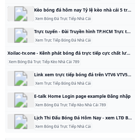
Kèo bóng đá hôm nay Tỷ lệ kèo nhà cái 5 trực tuyến Keonhacai Kèo bóng đá hôm nay mới nhất. Xem tỷ lệ kèo nhà cái 5 trực tuyến tối đêm nay chuẩn xác. Tỷ lệ kèo cá cược keonhacai 5 trực tiếp nhanh nhất 24h qua. Xem tất cả Tìm hiểu về kèo nhà cái và tỷ lệ kèo bóng đá Xem tỷ lệ kèo nhà cái hôm nay tại Bongdanet có ưu điểm nổi bật gì? Các loại tỷ lệ kèo nhà cái thường gặp
Xem Bóng Đá Trực Tiếp Nhà Cái
Trực tuyến - Đài Truyền hình TP.HCM Trực tuyến Là kênh truyền hình lớn thứ hai cả nước, với thông tin đa dạng và độ phủ sóng rộng khắp, là thương hiệu uy tín.
Xem Trực Tiếp Bóng Đá Nhà Cái
Xoilac-tv.one - Kênh phát bóng đá trực tiếp cực chất lượng LinkNeverDie Xoilac TV trực tiếp bóng đá là nơi quy tụ các giải đấu lớn trên thế giới. Kênh cung cấp thêm nhiều dịch vụ chất lượng như Lịch thi đấu, Bảng xếp hạng, Kênh Xoilac TV ra mắt thị trường và nhận được sự quan tâm của cộng đồng. Cộng đồng đam mê bóng đá đánh giá XoilacTV xem bóng đá hôm nay là địa chỉ đáng tin cậy nhất hiện nay.
Xem Bóng Đá Trực Tiếp Kèo Nhà Cái 789
Link xem trực tiếp bóng đá trên VTV6 VTV5 VTC3 và FPT Play Link xem trực tiếp bóng đá trên các kênh sóng VTV6, VTV5, VTV3 và FPT Play, cập nhật link xem tường thuật bóng đá chính thống HD online, không giật lag
Xem Trực Tiếp Bóng Đá Nhà Cái
E-talk Home Login page example Đăng nhập
Xem Bóng Đá Trực Tiếp Kèo Nhà Cái 789
Lịch Thi Đấu Bóng Đá Hôm Nay - xem LTĐ BĐ hn Rạng Sáng Mai Lịch thi đấu Bóng Đá hôm nay, LTĐ BĐ mới nhất các trận đấu diễn ra đêm nay rạng sáng mai, full lịch bóng đá hôm nay và ngày mai các giải đấu toàn thế giới
Xem Bóng Đá Trực Tiếp Nhà Cái