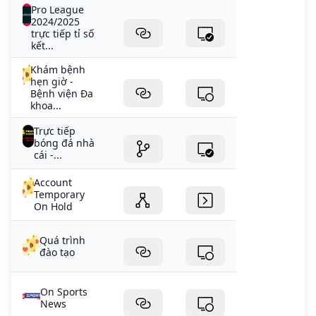
Pro League
2024/2025
trực tiếp tỉ số
kết...
Khám bệnh
hẹn giờ -
Bệnh viện Đa
khoa...
Trực tiếp
bóng đá nhà
cái -...
Account
Temporary
On Hold
Quá trình
đào tạo
On Sports
News