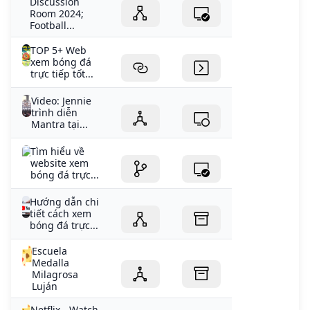
Discussion
Room 2024;
Football...
TOP 5+ Web
xem bóng đá
trực tiếp tốt...
Video: Jennie
trình diễn
Mantra tại...
Tìm hiểu về
website xem
bóng đá trực...
Hướng dẫn chi
tiết cách xem
bóng đá trực...
Escuela
Medalla
Milagrosa
Luján
Netflix - Watch