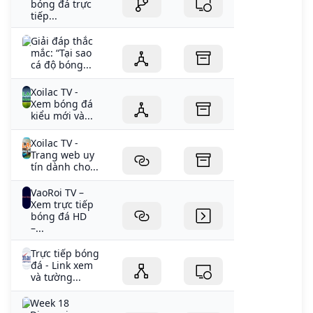
bóng đá trực
tiếp...
Giải đáp thắc
mắc: “Tại sao
cá độ bóng...
Xoilac TV -
Xem bóng đá
kiểu mới và...
Xoilac TV -
Trang web uy
tín dành cho...
VaoRoi TV –
Xem trực tiếp
bóng đá HD
–...
Trực tiếp bóng
đá - Link xem
và tường...
Week 18