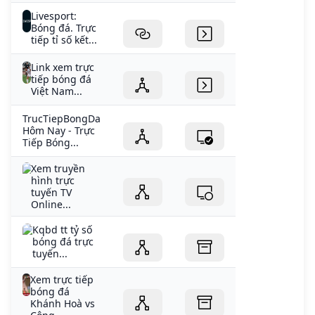
Livesport:
Bóng đá. Trực
tiếp tỉ số kết...
Link xem trực
tiếp bóng đá
Việt Nam...
TrucTiepBongDa
Hôm Nay - Trực
Tiếp Bóng...
Xem truyền
hình trực
tuyến TV
Online...
Kqbd tt tỷ số
bóng đá trực
tuyến...
Xem trực tiếp
bóng đá
Khánh Hoà vs