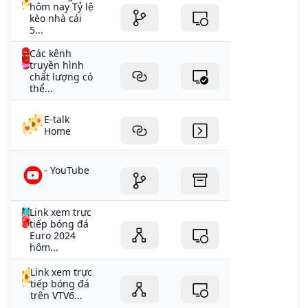
hôm nay Tỷ lệ
kèo nhà cái
5...
Các kênh
truyền hình
chất lượng có
thể...
E-talk
Home
- YouTube
Link xem trực
tiếp bóng đá
Euro 2024
hôm...
Link xem trực
tiếp bóng đá
trên VTV6...