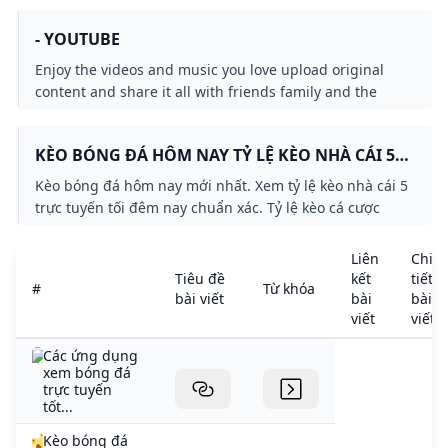
- YOUTUBE
Enjoy the videos and music you love upload original
content and share it all with friends family and the
world on YouTube.
KÈO BÓNG ĐÁ HÔM NAY TỶ LỆ KÈO NHÀ CÁI 5
TRỰC TUYẾN KEONHACAI
Kèo bóng đá hôm nay mới nhất. Xem tỷ lệ kèo nhà cái 5
trực tuyến tối đêm nay chuẩn xác. Tỷ lệ kèo cá cược
keonhacai 5 trực tiếp nhanh nhất 24h qua.
Liên
Chi
Tiêu đề
kết
tiết
#
Từ khóa
bài viết
bài
bài
viết
viết
Các ứng dụng
xem bóng đá
trực tuyến
tốt...
Kèo bóng đá