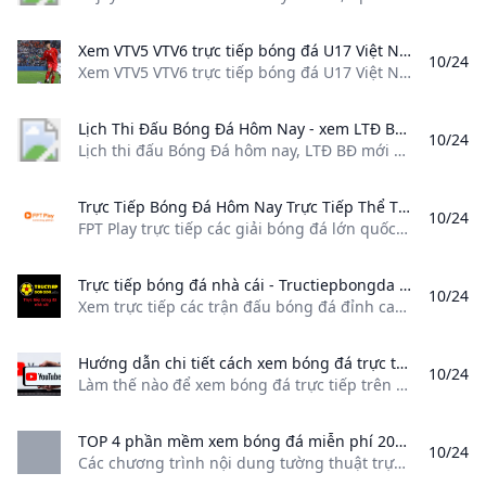
Xem VTV5 VTV6 trực tiếp bóng đá U17 Việt Nam vs Myanmar 19h00 hôm nay Xem VTV5 VTV6 trực tiếp bóng đá U17 Việt Nam vs Myanmar (19h00 25/10): Thethaovanhoa.vn cập nhật diễn biến kết quả trận đáu giữa U17 Việt Nam và U17 Myanmar thuộc vòng loại U17 châu Á 2025.
10/24
Xem VTV5 VTV6 trực tiếp bóng đá U17 Việt Nam vs Myanmar (19h00, 25/10): Thethaovanhoa.vn cập nhật diễn biến, kết quả trận đáu giữa U17 Việt Nam và U17 Myanmar thuộc vòng loại U17 châu Á 2025. 24/10/2024 18:19 GMT+7 | Trực tiếp Bóng đá - 24-10-2024U17 Việt Nam phung phí cơ hội, chia điểm đáng tiếc vì đâu? 24-10-2024U17 Việt Nam thắng 5-0 ở trận thứ 2, nắm giữ lợi thế cực lớn trước trận cuối ở giải châu Á 24-10-2024HLV Brazil nói thẳng điểm cần thay đổi gấp của U17 Việt Nam Xem VTV5 VTV6 trực tiếp bóng đá U17 Việt Nam vs Myanmar (19h00, 25/10): Thethaovanhoa.
Lịch Thi Đấu Bóng Đá Hôm Nay - xem LTĐ BĐ hn Rạng Sáng Mai Lịch thi đấu Bóng Đá hôm nay LTĐ BĐ mới nhất các trận đấu diễn ra đêm nay rạng sáng mai full lịch bóng đá hôm nay và ngày mai các giải đấu toàn thế giới
10/24
Lịch thi đấu Bóng Đá hôm nay, LTĐ BĐ mới nhất các trận đấu diễn ra đêm nay rạng sáng mai, full lịch bóng đá hôm nay và ngày mai các giải đấu toàn thế giới
Trực Tiếp Bóng Đá Hôm Nay Trực Tiếp Thể Thao Giải Trí FPT Play FPT Play trực tiếp các giải bóng đá lớn quốc tế và Việt Nam: C1 C2 C3 ngoại hạng Anh FA ĐTVN U23 V.League Cúp Quốc Gia. Link xem chất lượng cao Full HD.
10/24
FPT Play trực tiếp các giải bóng đá lớn quốc tế và Việt Nam: C1, C2, C3, ngoại hạng Anh, FA, ĐTVN, U23, V.League, Cúp Quốc Gia. Link xem chất lượng cao Full HD.
Trực tiếp bóng đá nhà cái - Tructiepbongda - Chrome Web Store Xem trực tiếp các trận đấu bóng đá đỉnh cao cập nhật link truc tiep bong da hd được nhà cái tổng hợp.
10/24
Xem trực tiếp các trận đấu bóng đá đỉnh cao, cập nhật link truc tiep bong da hd được nhà cái tổng hợp. Google doesn’t verify reviews. Learn more about results and reviews. Not being sold to third parties, outside of the approved use cases Not being used or transferred for purposes that are unrelated to the item’s core functionality Not being used or transferred to determine creditworthiness or for lending purposes
Hướng dẫn chi tiết cách xem bóng đá trực tiếp trên Youtube Làm thế nào để xem bóng đá trực tiếp trên Youtube? Chính vì thế bài viết này sẽ hướng dẫn một cách chi tiết và dễ hiểu nhất.
10/24
Làm thế nào để xem bóng đá trực tiếp trên Youtube? Chính vì thế, bài viết này sẽ hướng dẫn một cách chi tiết và dễ hiểu nhất. Hiện nay, YouTube có rất nhiều kênh giúp chúng ta có thể dễ dàng xem trực tiếp bóng đá. Các kênh như VTV, Bóng đá TV, FPT Play, K+ là những cái tên quen thuộc với mọi người. Các kênh này cung cấp hình ảnh chất lượng cao và đường truyền ổn định, mang đến những trận bóng đá độc quyền cho Việt Nam.
TOP 4 phần mềm xem bóng đá miễn phí 2021 Các chương trình nội dung tường thuật trực tiếp bóng đá luôn được nhiều người ưa thích. Tuy nhiên việc theo dõi các chương trình này ngày nay đòi hỏi chúng ta phải mất một khoản chi phí để theo dõi các giải túc cầu ưa thích. Sau đây bài viết sẽ chia sẻ đến các bạn các phần mềm...
10/24
Các chương trình nội dung tường thuật trực tiếp bóng đá luôn được nhiều người ưa thích. Tuy nhiên việc theo dõi các chương trình này ngày nay đòi hỏi chúng ta phải mất một khoản chi phí, để theo dõi các giải túc cầu ưa thích. Sau đây bài viết sẽ chia sẻ đến các bạn các phần mềm… Đây là 4 ứng dụng xem bóng đá miễn phí trên PC và mobile đáng sử dụng nhất hiện nay.