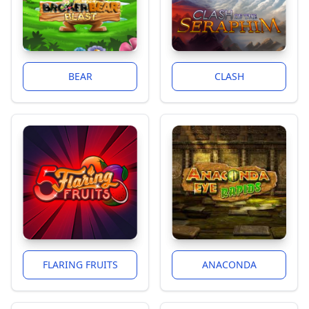
BEAR
CLASH
FLARING FRUITS
ANACONDA