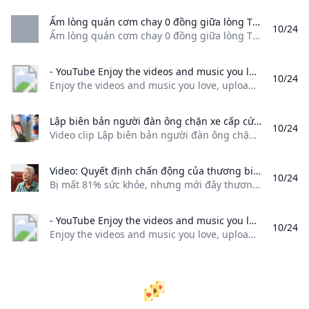
Ấm lòng quán cơm chay 0 đồng giữa lòng Thủ đô %!s()
10/24
Ấm lòng quán cơm chay 0 đồng giữa lòng Thủ đô
- YouTube Enjoy the videos and music you love upload original content and share it all with friends family and the world on YouTube.
10/24
Enjoy the videos and music you love, upload original content, and share it all with friends, family, and the world on YouTube.
Lập biên bản người đàn ông chặn xe cấp cứu đang làm nhiệm vụ ở Tân Bình - Tuổi Trẻ Online Video clip Lập biên bản người đàn ông chặn xe cấp cứu đang làm nhiệm vụ ở Tân Bình của Tuổi Trẻ Video Online. Xem Lập biên bản người đàn ông chặn xe cấp cứu đang làm nhiệm vụ ở Tân Bình chất lượng cao và nhanh nhất.
10/24
Video clip Lập biên bản người đàn ông chặn xe cấp cứu đang làm nhiệm vụ ở Tân Bình của Tuổi Trẻ Video Online. Xem Lập biên bản người đàn ông chặn xe cấp cứu đang làm nhiệm vụ ở Tân Bình chất lượng cao và nhanh nhất. 000Video hay? Tặng sao cho Tuổi Trẻ Bình luận (0) Tặng sao x1 x5 x10 Hoặc nhập số sao Bạn đang có 0 sao
Video: Quyết định chấn động của thương binh nặng sau hành động của Thủ tướng Báo Dân trí Bị mất 81% sức khỏe nhưng mới đây thương binh Phạm Trọng Song (SN 1956 xóm 9 xã Nghi Phong huyện Nghi Lộc tỉnh Nghệ An) đã hoàn tất thủ tục đăng ký hiến mô tạng. - Dân trí TV
10/24
Bị mất 81% sức khỏe, nhưng mới đây thương binh Phạm Trọng Song (SN 1956, xóm 9, xã Nghi Phong, huyện Nghi Lộc, tỉnh Nghệ An) đã hoàn tất thủ tục đăng ký hiến mô, tạng. - Dân trí TV Bị mất 81% sức khỏe, nhưng mới đây thương binh Phạm Trọng Song (SN 1956, xóm 9, xã Nghi Phong, huyện Nghi Lộc, tỉnh Nghệ An) đã hoàn tất thủ tục đăng ký hiến mô, tạng.
- YouTube Enjoy the videos and music you love upload original content and share it all with friends family and the world on YouTube.
10/24
Enjoy the videos and music you love, upload original content, and share it all with friends, family, and the world on YouTube.