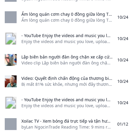
Ấm lòng quán cơm chay 0 đồng giữa lòng Thủ đô %!s()
10/24
Ấm lòng quán cơm chay 0 đồng giữa lòng Thủ đô
- YouTube Enjoy the videos and music you love upload original content and share it all with friends family and the world on YouTube.
10/24
Enjoy the videos and music you love, upload original content, and share it all with friends, family, and the world on YouTube.
Lập biên bản người đàn ông chặn xe cấp cứu đang làm nhiệm vụ ở Tân Bình - Tuổi Trẻ Online Video clip Lập biên bản người đàn ông chặn xe cấp cứu đang làm nhiệm vụ ở Tân Bình của Tuổi Trẻ Video Online. Xem Lập biên bản người đàn ông chặn xe cấp cứu đang làm nhiệm vụ ở Tân Bình chất lượng cao và nhanh nhất.
10/24
Video clip Lập biên bản người đàn ông chặn xe cấp cứu đang làm nhiệm vụ ở Tân Bình của Tuổi Trẻ Video Online. Xem Lập biên bản người đàn ông chặn xe cấp cứu đang làm nhiệm vụ ở Tân Bình chất lượng cao và nhanh nhất. 000Video hay? Tặng sao cho Tuổi Trẻ Bình luận (0) Tặng sao x1 x5 x10 Hoặc nhập số sao Bạn đang có 0 sao
Video: Quyết định chấn động của thương binh nặng sau hành động của Thủ tướng Báo Dân trí Bị mất 81% sức khỏe nhưng mới đây thương binh Phạm Trọng Song (SN 1956 xóm 9 xã Nghi Phong huyện Nghi Lộc tỉnh Nghệ An) đã hoàn tất thủ tục đăng ký hiến mô tạng. - Dân trí TV
10/24
Bị mất 81% sức khỏe, nhưng mới đây thương binh Phạm Trọng Song (SN 1956, xóm 9, xã Nghi Phong, huyện Nghi Lộc, tỉnh Nghệ An) đã hoàn tất thủ tục đăng ký hiến mô, tạng. - Dân trí TV Bị mất 81% sức khỏe, nhưng mới đây thương binh Phạm Trọng Song (SN 1956, xóm 9, xã Nghi Phong, huyện Nghi Lộc, tỉnh Nghệ An) đã hoàn tất thủ tục đăng ký hiến mô, tạng.
- YouTube Enjoy the videos and music you love upload original content and share it all with friends family and the world on YouTube.
10/24
Enjoy the videos and music you love, upload original content, and share it all with friends, family, and the world on YouTube.
Xoilac TV - Xem bóng đá trực tiếp và tận hưởng mọi khoảnh khắc - AnonyViet %!s()
01/12
byLan NgọcinTrade Reading Time: 9 mins read AAAAReset 0 Xôi Lạc TV là một trang web coi bóng đá trực tuyến chất lượng cao hoàn toàn miễn phí. Với chất lượng hình ảnh, video cực kỳ sắc nét và chân thực, bạn sẽ được trải nghiệm những giây phút thăng hoa và tuyệt vời khi theo dõi các trận đấu bóng đá. Các bài viết liên quan Hướng dẫn tắt Meta AI trên Facebook, Instagram 2025 12/01/2025