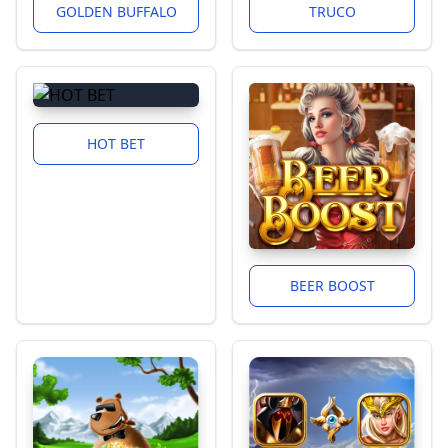
GOLDEN BUFFALO
TRUCO
HOT BET
BEER BOOST