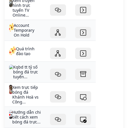
Xem truyền
hình trực
tuyến TV
Online...
Account
Temporary
On Hold
Quá trình
đào tạo
Kqbd tt tỷ số
bóng đá trực
tuyến...
Xem trực tiếp
bóng đá
Khánh Hoà vs
Công...
Hướng dẫn chi
tiết cách xem
bóng đá trực...