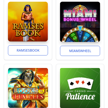
RAMSESBOOK
MIAMIWHEEL