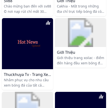
Sv88
Giới Thiệu
Chào mừng bạn đến với sv88
Cakhia - Một trong những
© nơi nạp rút chỉ mất 30
địa chỉ trực tiếp bóng đá có
giây và bạn nhận ngay 99k
chất lượng tốt nhất tại Việt
tiền thưởng. Tham gia ngay
Nam. cakhia9.lol có đầy đủ
và chiến thắng lớn!
các link xem bóng đá. Cakhia
₫4.520.482 Chào mừng bạn
- Một trong những địa chỉ
đến với sv88 © nơi nạp rút
trực tiếp bóng đá có chất
chỉ mất 30 giây và bạn nhận
lượng tốt nhất tại Việt Nam.
ngay 99k tiền thưởng. Tham
cakhia9.lol có đầy đủ các link
Giới Thiệu
gia ngay và chiến thắng lớn!
xem bóng đá tại hàng trăm
Giới thiệu trang xoilac - điểm
QuantityAdd to cart Add to
giải đấu lớn nhỏ. Với một
đến hàng đầu xem bóng đá,
wish list - SKU:2260241
loạt những công cụ và tính
hãy cùng khám phá chi tiết
Category:Lottery Tags:game
năng hiện đại bậc nhất lĩnh
về trang và đi tìm lí do vì sao
Thuckhuya Tv - Trang Xem Bóng Đá Trực Tuyến Hàng Đầu Việt Nam Podcast Boomplay
Vaoroi TV còn áp dụng công
vực, Cakhia hoàn toàn có đủ
nơi này lại hấp dẫn đến vậy.
Nhằm phục vụ cho nhu cầu
nghệ hiện đại mới như
khả năng mang đến một quá
Xoilac nền tảng giải trí phát
xem bóng đá của tất cả
thống kê trực tiếp, camera
trình xem thi đấu toàn vẹn
live hoàn toàn miễn phí
những anh em có niềm đam
góc rộng, video highlight,
cho bạn.
không thể bỏ qua đối với
mê hiện nay rất nhiều các
video phân tích chi tiết Các
những anh em đam mê
trang xem bóng đá trực
sản phẩm này sẽ mang đến
bóng đá. Anh em có thể
tuyến đã ra đời. Bài viết dưới
trải nghiệm thú vị, mới lạ và