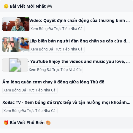
cao và hướng dẫn chi tiết
sinh chương trình đào tạo
😉 Bài Viết Mới Nhất 🎮
đã nhập, hoặc trang bạn
cho người chơi. Kristina
liên tục Thận nhân tạo năm
đang tìm kiếm có thể không
Briggs0October 14, 2024
2023 Thông báo mời chào
còn tồn tại Trở về trang chủ
9:38 am Ngày 17 tháng 8
Video: Quyết định chấn động của thương binh nặng sau hành động của Thủ tướng Báo Dân trí Bị mất 81% sức khỏe, nhưng mới đây thương binh Phạm Trọng Song (SN 1956, xóm 9, xã Nghi Phong, huyện Nghi Lộc, tỉnh Nghệ An) đã hoàn tất thủ tục đăng ký hiến mô, tạng. - Dân trí TV Bị mất 81% sức khỏe, nhưng mới đây thương binh Phạm Trọng Song (SN 1956, xóm 9, xã Nghi Phong, huyện Nghi Lộc, tỉnh Nghệ An) đã hoàn tất thủ tục đăng ký hiến mô, tạng.
giá thẩm định gói thầu mua
năm 2024 sẽ mang đến
sắm thang máy Thông báo
Xem Bóng Đá Trực Tiếp Nhà Cái
nhiều trận đấu hấp dẫn
mời báo giá máy giặt máy
trong giải Ngoại Hạng Anh,
Lập biên bản người đàn ông chặn xe cấp cứu đang làm nhiệm vụ ở Tân Bình - Tuổi Trẻ Online Video clip Lập biên bản người đàn ông chặn xe cấp cứu đang làm nhiệm vụ ở Tân Bình của Tuổi Trẻ Video Online. Xem Lập biên bản người đàn ông chặn xe cấp cứu đang làm nhiệm vụ ở Tân Bình chất lượng cao và nhanh nhất. 000Video hay? Tặng sao cho Tuổi Trẻ Bình luận (0) Tặng sao x1 x5 x10 Hoặc nhập số sao Bạn đang có 0 sao
sấy Yêu cầu báo giá cung
với các tỷ lệ kèo bóng đá
cấp dịch vụ sửa chữa, bảo
Xem Bóng Đá Trực Tiếp Nhà Cái
ngoại hạng anh đang được
dưỡng, kiểm định, hiệu
các nhà cái cập nhật liên tục.
chuẩn trang thiết bị y tế lần
- YouTube Enjoy the videos and music you love, upload original content, and share it all with friends, family, and the world on YouTube.
38/2024 Trả lời câu hỏi - Tư
Xem Bóng Đá Trực Tiếp Nhà Cái
vấn sức khỏe
Ấm lòng quán cơm chay 0 đồng giữa lòng Thủ đô
Xem Bóng Đá Trực Tiếp Nhà Cái
Xoilac TV - Xem bóng đá trực tiếp và tận hưởng mọi khoảnh khắc - AnonyViet byLan NgọcinTrade Reading Time: 9 mins read AAAAReset 0 Xôi Lạc TV là một trang web coi bóng đá trực tuyến chất lượng cao hoàn toàn miễn phí. Với chất lượng hình ảnh, video cực kỳ sắc nét và chân thực, bạn sẽ được trải nghiệm những giây phút thăng hoa và tuyệt vời khi theo dõi các trận đấu bóng đá. Các bài viết liên quan Hướng dẫn tắt Meta AI trên Facebook, Instagram 2025 12/01/2025
Xem Bóng Đá Trực Tiếp Nhà Cái
🎁 Bài Viết Phổ Biến 🎨