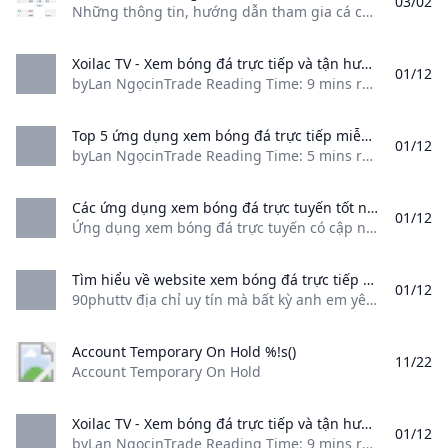
03/02
Những thông tin, hướng dẫn tham gia cá cược bóng đá trực tuyến đầy đủ từ A-Z dành cho người chơi mới tham gia thị trường đang chờ bạn khám phá! Đây là hình thức chơi quen thuộc và dễ hiểu nhất được đánh giá cao trong lĩnh vực cá cược trực tuyến hiện nay. Tỷ lệ cược dạng thập phân sẽ diễn giải cho bạn nắm rõ về số tiền mà mình có thể nhận được tương ứng với mỗi đơn vị tiền đã bỏ ra để đặt cược.
Xoilac TV - Xem bóng đá trực tiếp và tận hưởng mọi khoảnh khắc - AnonyViet %!s()
01/12
byLan NgọcinTrade Reading Time: 9 mins read AAAAReset 0 Xôi Lạc TV là một trang web coi bóng đá trực tuyến chất lượng cao hoàn toàn miễn phí. Với chất lượng hình ảnh, video cực kỳ sắc nét và chân thực, bạn sẽ được trải nghiệm những giây phút thăng hoa và tuyệt vời khi theo dõi các trận đấu bóng đá. Các bài viết liên quan Hướng dẫn tắt Meta AI trên Facebook, Instagram 2025 12/01/2025
Top 5 ứng dụng xem bóng đá trực tiếp miễn phí uy tín nhất hiện nay - AnonyViet %!s()
01/12
byLan NgọcinTrade Reading Time: 5 mins read AAAAReset 0 12/01/2025 10/01/2025 10/01/2025 10/01/2025 Nếu bạn muốn xem truyền hình trực tuyến mọi lúc mọi nơi, FPT Play là lựa chọn tuyệt vời. Đây là ứng dụng cho phép bạn thưởng thức phim ảnh, chương trình giải trí và bóng đá trực tiếp trên điện thoại của mình. FPT Play có thiết kế giao diện thân thiện và tiện lợi, hỗ trợ cả iOS và Android.
Các ứng dụng xem bóng đá trực tuyến tốt nhất - AnonyViet Ứng dụng xem bóng đá trực tuyến có cập nhật kết quả các môn thể thao tốt nhất hiện nay. Top các ứng dụng xem nhanh kết quả thi đấu thể thao cập nhật nhanh nhất
01/12
Ứng dụng xem bóng đá trực tuyến có cập nhật kết quả các môn thể thao tốt nhất hiện nay. Top các ứng dụng xem nhanh kết quả thi đấu thể thao cập nhật nhanh nhất Danh sách các App xem bóng đá Online tốt nhất hiện nay byAnonyVietinTrade Reading Time: 5 mins read AAAAReset 0 12/01/2025 10/01/2025 10/01/2025 10/01/2025 Mobdro là một ứng dụng xem bóng đá tuyệt vời và miễn phí cho bạn để xem bóng đá trực tuyến.
Tìm hiểu về website xem bóng đá trực tiếp hấp dẫn mang tên 90phuttv - AnonyViet 90phuttv địa chỉ uy tín mà bất kỳ anh em yêu thích bóng đá nên thử qua Đây là một trang web phát trực tiếp bóng đá hàng đầu tại Việt Nam.
01/12
90phuttv địa chỉ uy tín mà bất kỳ anh em yêu thích bóng đá nên thử qua, Đây là một trang web phát trực tiếp bóng đá hàng đầu tại Việt Nam. byLan NgọcinTrade Reading Time: 6 mins read AAAAReset 0 Đầu tiên sẽ là những thông tin chung về 90p TV . Thông qua đây sẽ giúp anh em hiểu về website này, bao gồm chức năng và những điểm nổi bật của nó.
Account Temporary On Hold %!s()
11/22
Account Temporary On Hold
Xoilac TV - Xem bóng đá trực tiếp và tận hưởng mọi khoảnh khắc - AnonyViet %!s()
01/12
byLan NgọcinTrade Reading Time: 9 mins read AAAAReset 0 Xôi Lạc TV là một trang web coi bóng đá trực tuyến chất lượng cao hoàn toàn miễn phí. Với chất lượng hình ảnh, video cực kỳ sắc nét và chân thực, bạn sẽ được trải nghiệm những giây phút thăng hoa và tuyệt vời khi theo dõi các trận đấu bóng đá. Các bài viết liên quan Hướng dẫn tắt Meta AI trên Facebook, Instagram 2025 12/01/2025