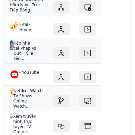
Hôm Nay - Trực
Tiếp Bóng...
E-talk
Home
Kèo nhà
cái Pháp vs
Đức. Tỷ lệ
kèo...
- YouTube
Netflix - Watch
TV Shows
Online
Watch...
Xem truyền
hình trực
tuyến TV
Online...