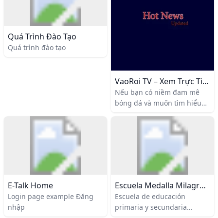
cùng nhau tận hưởng
đây sẽ giới thiệu cho bạn
độc đáo cho người xem.
những giây phút giải trí đỉnh
những điều cơ bản nhất về
cao.
trang web thuckhuyatv.xyz
Quá Trình Đào Tạo
cho tất cả các bạn<h2>Tổng
Quá trình đào tạo
quan về
thuckhuyatv.xyz</h2>Thuckhuyatv.xyz
hiện nay đang là một trong
VaoRoi TV – Xem Trực Tiếp Bóng Đá HD – Bình Luận Tiếng Việt Podcast Boomplay
những trang phát sóng trực
Nếu bạn có niềm đam mê
tiếp bóng đá top 1 của Việt
bóng đá và muốn tìm hiểu
Nam.
các đội tuyển hãy đến với
VaoRoi TV. Đây chính là một
trong những kênh chuyên
trực tiếp các trận đấu hay tại
nhiều nước trên thế giới.
Đồng thời, bạn còn dễ dàng
cập nhật lịch đấu liên tục
E-Talk Home
Escuela Medalla Milagrosa Luján
trong ngày<h2>Giới thiệu
Login page example Đăng
Escuela de educación
kênh xem trực tiếp bóng đá
nhập
primaria y secundaria
VaoRoi TV</h2>Xem bóng đá
Medalla Milagrosa, Luján.