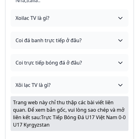
Nha,Italia..
Xoilac TV là gì?
Coi đá banh trực tiếp ở đâu?
Coi trực tiếp bóng đá ở đâu?
Xôi lạc TV là gì?
Trang web này chỉ thu thập các bài viết liên
quan. Để xem bản gốc, vui lòng sao chép và mở
liên kết sau:
Trực Tiếp Bóng Đá U17 Việt Nam 0-0
U17 Kyrgyzstan