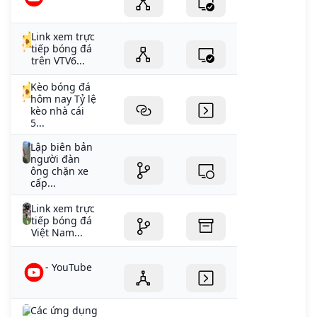
Link xem trực
tiếp bóng đá
trên VTV6...
Kèo bóng đá
hôm nay Tỷ lệ
kèo nhà cái
5...
Lập biên bản
người đàn
ông chặn xe
cấp...
Link xem trực
tiếp bóng đá
Việt Nam...
- YouTube
Các ứng dụng