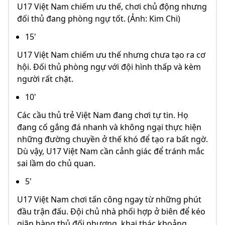
U17 Việt Nam chiếm ưu thế, chơi chủ động nhưng
đối thủ đang phòng ngự tốt. (Ảnh: Kim Chi)
15'
U17 Việt Nam chiếm ưu thế nhưng chưa tạo ra cơ
hội. Đối thủ phòng ngự với đội hình thấp và kèm
người rất chặt.
10'
Các cầu thủ trẻ Việt Nam đang chơi tự tin. Họ
đang cố gắng đá nhanh và không ngại thực hiện
những đường chuyền ở thế khó để tạo ra bất ngờ.
Dù vậy, U17 Việt Nam cần cảnh giác để tránh mắc
sai lầm do chủ quan.
5'
U17 Việt Nam chơi tấn công ngay từ những phút
đầu trận đấu. Đội chủ nhà phối hợp ở biên để kéo
giãn hàng thủ đối phương, khai thác khoảng