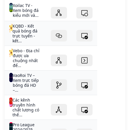
Xoilac TV -
Xem bóng đá
kiểu mới và...
KQBD - Kết
quả bóng đá
trực tuyến -
kết...
Vebo - Địa chỉ
được ưa
chuộng nhất
để...
VaoRoi TV –
Xem trực tiếp
bóng đá HD
–...
Các kênh
truyền hình
chất lượng có
thể...
Pro League
2024/2025