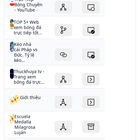
Bóng Chuyền
- YouTube
TOP 5+ Web
xem bóng đá
trực tiếp tốt...
Kèo nhà
cái Pháp vs
Đức. Tỷ lệ
kèo...
Thuckhuya tv -
Trang xem
bóng đá trực...
Giới thiệu
Escuela
Medalla
Milagrosa
Luján