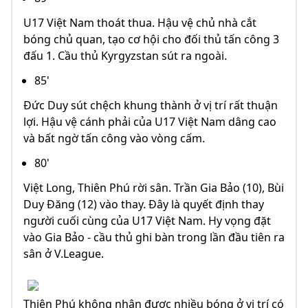
U17 Việt Nam thoát thua. Hậu vệ chủ nhà cắt
bóng chủ quan, tạo cơ hội cho đối thủ tấn công 3
đấu 1. Cầu thủ Kyrgyzstan sút ra ngoài.
85'
Đức Duy sút chệch khung thành ở vị trí rất thuận
lợi. Hậu vệ cánh phải của U17 Việt Nam dâng cao
và bất ngờ tấn công vào vòng cấm.
80'
Việt Long, Thiên Phú rời sân. Trần Gia Bảo (10), Bùi
Duy Đăng (12) vào thay. Đây là quyết định thay
người cuối cùng của U17 Việt Nam. Hy vọng đặt
vào Gia Bảo - cầu thủ ghi bàn trong lần đầu tiên ra
sân ở V.League.
Thiên Phú không nhận được nhiều bóng ở vị trí có