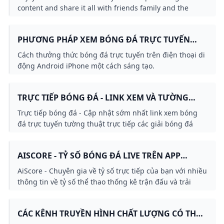
content and share it all with friends family and the
world on YouTube.
PHƯƠNG PHÁP XEM BÓNG ĐÁ TRỰC TUYẾN
TRÊN ĐIỆN THOẠI ANDROID IPHONE
Cách thưởng thức bóng đá trực tuyến trên điện thoại di
động Android iPhone một cách sáng tạo.
TRỰC TIẾP BÓNG ĐÁ - LINK XEM VÀ TƯỜNG
THUẬT BÓNG ĐÁ TRỰC TUYẾN
Trực tiếp bóng đá - Cập nhật sớm nhất link xem bóng
đá trực tuyến tường thuật trực tiếp các giải bóng đá
hàng đầu thế giới trên VietNamNet.
‎AISCORE - TỶ SỐ BÓNG ĐÁ LIVE TRÊN APP
STORE
AiScore - Chuyên gia về tỷ số trực tiếp của bạn với nhiều
thông tin về tỷ số thể thao thống kê trận đấu và trải
nghiệm phát trực tiếp mới. Tại đây bạn sẽ nhận…
CÁC KÊNH TRUYỀN HÌNH CHẤT LƯỢNG CÓ THỂ