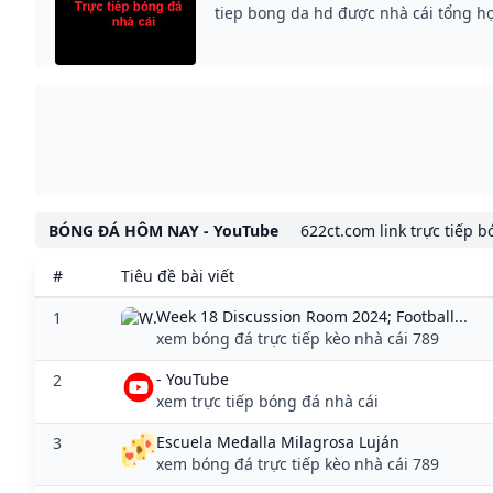
tiep bong da hd được nhà cái tổng h
BÓNG ĐÁ HÔM NAY - YouTube
622ct.com link trực tiếp 
#
Tiêu đề bài viết
Week 18 Discussion Room 2024; Football...
1
xem bóng đá trực tiếp kèo nhà cái 789
- YouTube
2
xem trực tiếp bóng đá nhà cái
Escuela Medalla Milagrosa Luján
3
xem bóng đá trực tiếp kèo nhà cái 789