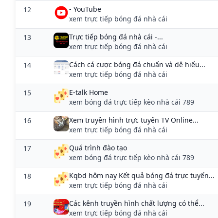
- YouTube
12
xem trực tiếp bóng đá nhà cái
Trực tiếp bóng đá nhà cái -...
13
xem trực tiếp bóng đá nhà cái
Cách cá cược bóng đá chuẩn và dễ hiểu...
14
xem trực tiếp bóng đá nhà cái
E-talk Home
15
xem bóng đá trực tiếp kèo nhà cái 789
Xem truyền hình trực tuyến TV Online...
16
xem trực tiếp bóng đá nhà cái
Quá trình đào tạo
17
xem bóng đá trực tiếp kèo nhà cái 789
Kqbd hôm nay Kết quả bóng đá trực tuyến...
18
xem trực tiếp bóng đá nhà cái
Các kênh truyền hình chất lượng có thể...
19
xem trực tiếp bóng đá nhà cái