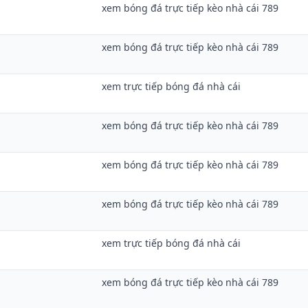
xem bóng đá trực tiếp kèo nhà cái 789
xem bóng đá trực tiếp kèo nhà cái 789
xem trực tiếp bóng đá nhà cái
xem bóng đá trực tiếp kèo nhà cái 789
xem bóng đá trực tiếp kèo nhà cái 789
xem bóng đá trực tiếp kèo nhà cái 789
xem trực tiếp bóng đá nhà cái
xem bóng đá trực tiếp kèo nhà cái 789