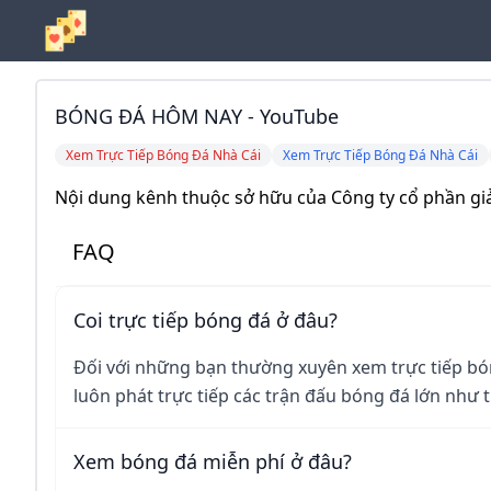
BÓNG ĐÁ HÔM NAY - YouTube
Xem Trực Tiếp Bóng Đá Nhà Cái
Xem Trực Tiếp Bóng Đá Nhà Cái
Nội dung kênh thuộc sở hữu của Công ty cổ phần gi
FAQ
Coi trực tiếp bóng đá ở đâu?
Đối với những bạn thường xuyên xem trực tiếp bón
luôn phát trực tiếp các trận đấu bóng đá lớn như 
Xem bóng đá miễn phí ở đâu?