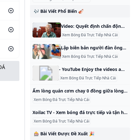
🎶 Bài Viết Phổ Biến 🎻
Video: Quyết định chấn động của thương binh nặng sau hành động của Thủ tướng Báo Dân trí Bị mất 81% sức khỏe, nhưng mới đây thương binh Phạm Trọng Song (SN 1956, xóm 9, xã Nghi Phong, huyện Nghi Lộc, tỉnh Nghệ An) đã hoàn tất thủ tục đăng ký hiến mô, tạng. - Dân trí TV Bị mất 81% sức khỏe, nhưng mới đây thương binh Phạm Trọng Song (SN 1956, xóm 9, xã Nghi Phong, huyện Nghi Lộc, tỉnh Nghệ An) đã hoàn tất thủ tục đăng ký hiến mô, tạng.
Xem Bóng Đá Trực Tiếp Nhà Cái
Lập biên bản người đàn ông chặn xe cấp cứu đang làm nhiệm vụ ở Tân Bình - Tuổi Trẻ Online Video clip Lập biên bản người đàn ông chặn xe cấp cứu đang làm nhiệm vụ ở Tân Bình của Tuổi Trẻ Video Online. Xem Lập biên bản người đàn ông chặn xe cấp cứu đang làm nhiệm vụ ở Tân Bình chất lượng cao và nhanh nhất. 000Video hay? Tặng sao cho Tuổi Trẻ Bình luận (0) Tặng sao x1 x5 x10 Hoặc nhập số sao Bạn đang có 0 sao
Xem Bóng Đá Trực Tiếp Nhà Cái
ĐÁ
- YouTube Enjoy the videos and music you love, upload original content, and share it all with friends, family, and the world on YouTube.
Xem Bóng Đá Trực Tiếp Nhà Cái
Ấm lòng quán cơm chay 0 đồng giữa lòng Thủ đô
Xem Bóng Đá Trực Tiếp Nhà Cái
Xoilac TV - Xem bóng đá trực tiếp và tận hưởng mọi khoảnh khắc - AnonyViet byLan NgọcinTrade Reading Time: 9 mins read AAAAReset 0 Xôi Lạc TV là một trang web coi bóng đá trực tuyến chất lượng cao hoàn toàn miễn phí. Với chất lượng hình ảnh, video cực kỳ sắc nét và chân thực, bạn sẽ được trải nghiệm những giây phút thăng hoa và tuyệt vời khi theo dõi các trận đấu bóng đá. Các bài viết liên quan Hướng dẫn tắt Meta AI trên Facebook, Instagram 2025 12/01/2025
Xem Bóng Đá Trực Tiếp Nhà Cái
🎰 Bài Viết Được Đề Xuất 🎉