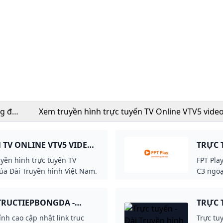
ng đá
Xem truyền hình trực tuyến TV Online VTV5 video
VTV5 đã phát sóng VTV.vn
 TV ONLINE VTV5 VIDEO
TRỰC TIẾP 
 VTV.VN
TRÍ
yền hình trực tuyến TV
FPT Pla
ủa Đài Truyền hình Việt Nam.
C3 ngoạ
chất lư
 TRUCTIEPBONGDA -
TRỰC 
nh cao cập nhật link truc
Trực tuy