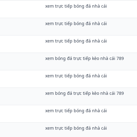
xem trực tiếp bóng đá nhà cái
xem trực tiếp bóng đá nhà cái
xem trực tiếp bóng đá nhà cái
xem bóng đá trực tiếp kèo nhà cái 789
xem trực tiếp bóng đá nhà cái
xem bóng đá trực tiếp kèo nhà cái 789
xem trực tiếp bóng đá nhà cái
xem trực tiếp bóng đá nhà cái