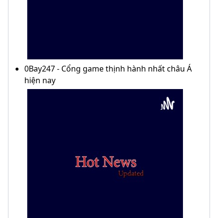
0Bay247 - Cổng game thịnh hành nhất châu Á
hiện nay