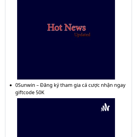
0Sunwin – Đăng ký tham gia cá cược nhận ngay
giftcode 50K