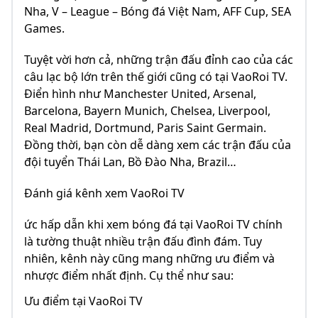
Nha, V – League – Bóng đá Việt Nam, AFF Cup, SEA
Games.
Tuyệt vời hơn cả, những trận đấu đỉnh cao của các
câu lạc bộ lớn trên thế giới cũng có tại VaoRoi TV.
Điển hình như Manchester United, Arsenal,
Barcelona, Bayern Munich, Chelsea, Liverpool,
Real Madrid, Dortmund, Paris Saint Germain.
Đồng thời, bạn còn dễ dàng xem các trận đấu của
đội tuyển Thái Lan, Bồ Đào Nha, Brazil…
Đánh giá kênh xem VaoRoi TV
ức hấp dẫn khi xem bóng đá tại VaoRoi TV chính
là tường thuật nhiều trận đấu đình đám. Tuy
nhiên, kênh này cũng mang những ưu điểm và
nhược điểm nhất định. Cụ thể như sau:
Ưu điểm tại VaoRoi TV