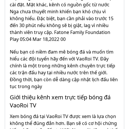
cài đặt. Mặt khác, kênh có nguồn gốc từ nước
Nga chưa thuyết minh khiến bạn khó chịu vì
không hiểu. Đặc biệt, bạn cần phải vào trước 15
đến 30 phút nếu không sẽ bị giật, lag vì nhiều
thành viên truy cập. Fatone Family Foundation
Play 05:04 Mar 18,2022 00
Nếu bạn có niềm đam mê bóng đá và muốn tìm
hiểu các đội tuyển hãy đến với VaoRoi TV. Đây
chính là một trong những kênh chuyên trực tiếp
các trận đấu hay tại nhiều nước trên thế giới.
Đồng thời, bạn còn dễ dàng cập nhật lịch đấu liên
tục trong ngày
Giới thiệu kênh xem trực tiếp bóng đá
VaoRoi TV
Xem bóng đá tại VaoRoi TV được xem là lựa chọn
không thể đúng đắn hơn. Bạn sẽ có cơ hội chứng