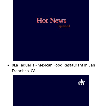
0La Taqueria - Mexican Food Restaurant in San
Francisco, CA