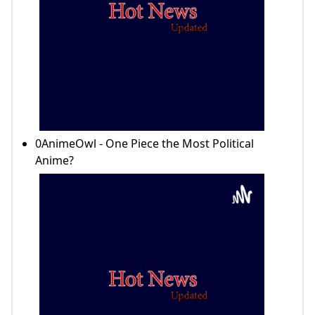
0AnimeOwl - One Piece the Most Political
Anime?