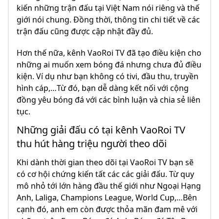
kiến những trận đấu tại Việt Nam nói riêng và thế
giới nói chung. Đồng thời, thông tin chi tiết về các
trận đấu cũng được cập nhật đầy đủ.
Hơn thế nữa, kênh VaoRoi TV đã tạo điều kiện cho
những ai muốn xem bóng đá nhưng chưa đủ điều
kiện. Ví dụ như bạn không có tivi, đầu thu, truyền
hình cáp,…Từ đó, bạn dễ dàng kết nối với cộng
đồng yêu bóng đá với các bình luận và chia sẻ liên
tục.
Những giải đấu có tại kênh VaoRoi TV
thu hút hàng triệu người theo dõi
Khi dành thời gian theo dõi tại VaoRoi TV bạn sẽ
có cơ hội chứng kiến tất các các giải đấu. Từ quy
mô nhỏ tới lớn hàng đầu thế giới như Ngoại Hạng
Anh, Laliga, Champions League, World Cup,…Bên
cạnh đó, anh em còn được thỏa mãn đam mê với