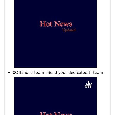
0Offshore Team - Build your dedicated IT team