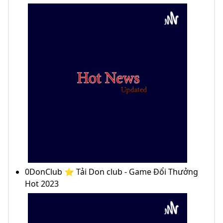
0DonClub ⭐️ Tải Don club - Game Đổi Thưởng
Hot 2023