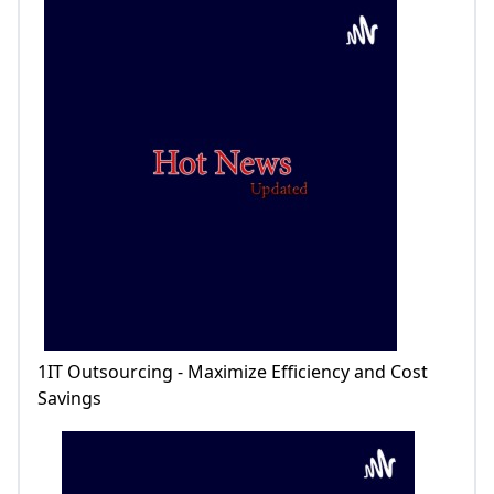
1IT Outsourcing - Maximize Efficiency and Cost
Savings