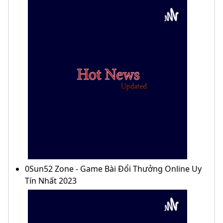
0Sun52 Zone - Game Bài Đổi Thưởng Online Uy
Tín Nhất 2023