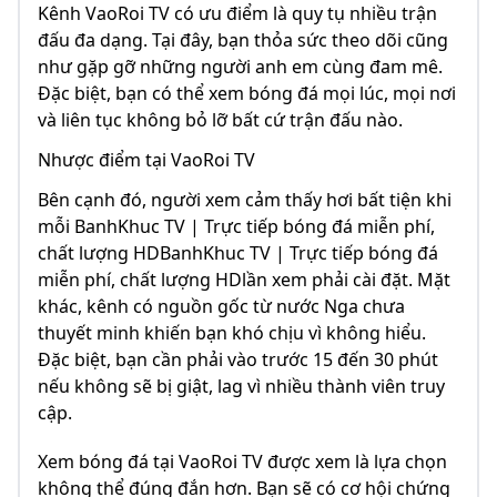
Kênh VaoRoi TV có ưu điểm là quy tụ nhiều trận
đấu đa dạng. Tại đây, bạn thỏa sức theo dõi cũng
như gặp gỡ những người anh em cùng đam mê.
Đặc biệt, bạn có thể xem bóng đá mọi lúc, mọi nơi
và liên tục không bỏ lỡ bất cứ trận đấu nào.
Nhược điểm tại VaoRoi TV
Bên cạnh đó, người xem cảm thấy hơi bất tiện khi
mỗi BanhKhuc TV | Trực tiếp bóng đá miễn phí,
chất lượng HDBanhKhuc TV | Trực tiếp bóng đá
miễn phí, chất lượng HDlần xem phải cài đặt. Mặt
khác, kênh có nguồn gốc từ nước Nga chưa
thuyết minh khiến bạn khó chịu vì không hiểu.
Đặc biệt, bạn cần phải vào trước 15 đến 30 phút
nếu không sẽ bị giật, lag vì nhiều thành viên truy
cập.
Xem bóng đá tại VaoRoi TV được xem là lựa chọn
không thể đúng đắn hơn. Bạn sẽ có cơ hội chứng