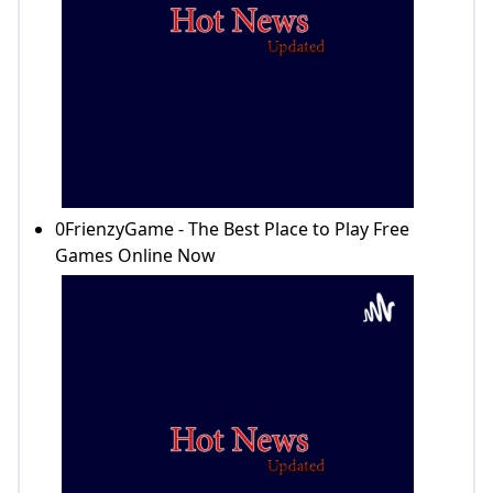
0FrienzyGame - The Best Place to Play Free
Games Online Now