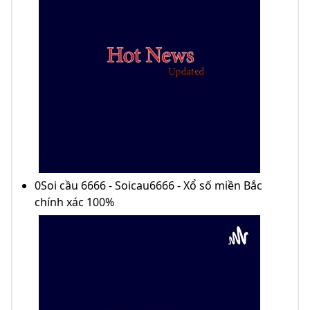
0Soi cầu 6666 - Soicau6666 - Xổ số miền Bắc
chính xác 100%