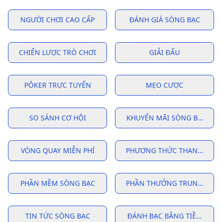
NGƯỜI CHƠI CAO CẤP
ĐÁNH GIÁ SÒNG BẠC
CHIẾN LƯỢC TRÒ CHƠI
GIẢI ĐẤU
PÔKER TRỰC TUYẾN
MẸO CƯỢC
SO SÁNH CƠ HỘI
KHUYẾN MÃI SÒNG BẠC
VÒNG QUAY MIỄN PHÍ
PHƯƠNG THỨC THANH TOÁ
PHẦN MỀM SÒNG BẠC
PHẦN THƯỞNG TRUNG THÀ
TIN TỨC SÒNG BẠC
ĐÁNH BẠC BẰNG TIỀN THẬT