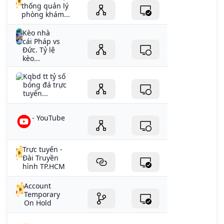
thống quản lý
phòng khám...
Kèo nhà
cái Pháp vs
Đức. Tỷ lệ
kèo...
Kqbd tt tỷ số
bóng đá trực
tuyến...
- YouTube
Trực tuyến -
Đài Truyền
hình TP.HCM
Account
Temporary
On Hold