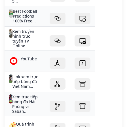
5...
Best Football
Predictions
100% Free...
Xem truyền
hình trực
tuyến TV
Online...
- YouTube
Link xem trực
tiếp bóng đá
Việt Nam...
Xem trực tiếp
bóng đá Hải
Phòng vs
Sabah...
Quá trình