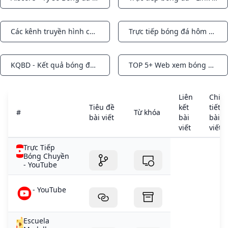
Notifications
Notifications
Các kênh truyền hình chất lượng có thể xem trực tiếp bóng đá
Trực tiếp bóng đá hôm nay (Link xem HD) Thể Thao 247
Notifications
Notifications
KQBD - Kết quả bóng đá trực tuyến - kết quả bóng đá hôm nay
TOP 5+ Web xem bóng đá trực tiếp tốt nhất
Notifications
Notifications
Liên
Chi
Tiêu đề
kết
tiết
#
Từ khóa
bài viết
bài
bài
viết
viết
Trực Tiếp
Bóng Chuyền
- YouTube
- YouTube
Escuela