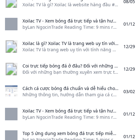
08/05
Xoilac TV là gì? Xoilac là website hàng đầu #1 VN trực tiếp bóng đá hôm nay. Xoilac TV từ trước đến nay luôn được cộng đồng fan bóng đá trực tuyến tại Việt Nam yêu thích. Xôi Lạc đáp ứng được nhu cầu xem bóng đá Anh, La Liga, Champion League, World Cup của người dùng mọi miền Tổ Quốc.
Xoilac TV - Xem bóng đá trực tiếp và tận hưởng mọi khoảnh khắc - AnonyViet %!s()
01/12
byLan NgọcinTrade Reading Time: 9 mins read AAAAReset 0 Xôi Lạc TV là một trang web coi bóng đá trực tuyến chất lượng cao hoàn toàn miễn phí. Với chất lượng hình ảnh, video cực kỳ sắc nét và chân thực, bạn sẽ được trải nghiệm những giây phút thăng hoa và tuyệt vời khi theo dõi các trận đấu bóng đá. Các bài viết liên quan Hướng dẫn tắt Meta AI trên Facebook, Instagram 2025 12/01/2025
Xoilac là gì? Xoilac TV là trang web uy tín với tính năng bảng xếp hạng bóng đá được cập nhật đầy đủ và thường xuyên nhất. Bạn có thể theo dõi tình hình đơn vị thi đấu mà mình yêu thích. Trong đó bao gồm vị trí đội bóng số điểm hiệu suất thi đấu tổng số bàn thắng số trận thắng hoặc hòa...
12/29
Xoilac TV là trang web uy tín với tính năng bảng xếp hạng bóng đá được cập nhật đầy đủ và thường xuyên nhất. Bạn có thể theo dõi tình hình đơn vị thi đấu mà mình yêu thích. Trong đó bao gồm vị trí đội bóng, số điểm, hiệu suất thi đấu, tổng số bàn thắng, số trận thắng hoặc hòa,…
Coi trực tiếp bóng đá ở đâu? Đối với những bạn thường xuyên xem trực tiếp bóng đá thì không thể bỏ qua các kênh:K+ K+1 K+NS K+PC K+PN luôn phát trực tiếp các trận đấu bóng đá lớn như trận đấu bóng đá của các nước Anh Đức Bồ Đào NhaItalia..
12/29
Đối với những bạn thường xuyên xem trực tiếp bóng đá thì không thể bỏ qua các kênh:K+, K+1, K+NS, K+PC, K+PN, luôn phát trực tiếp các trận đấu bóng đá lớn như trận đấu bóng đá của các nước Anh, Đức, Bồ Đào Nha,Italia..
Cách cá cược bóng đá chuẩn và dễ hiểu cho người chơi mới Những thông tin hướng dẫn tham gia cá cược bóng đá trực tuyến đầy đủ từ A-Z dành cho người chơi mới tham gia thị trường đang chờ bạn khám phá!
03/02
Những thông tin, hướng dẫn tham gia cá cược bóng đá trực tuyến đầy đủ từ A-Z dành cho người chơi mới tham gia thị trường đang chờ bạn khám phá! Đây là hình thức chơi quen thuộc và dễ hiểu nhất được đánh giá cao trong lĩnh vực cá cược trực tuyến hiện nay. Tỷ lệ cược dạng thập phân sẽ diễn giải cho bạn nắm rõ về số tiền mà mình có thể nhận được tương ứng với mỗi đơn vị tiền đã bỏ ra để đặt cược.
Xoilac TV - Xem bóng đá trực tiếp và tận hưởng mọi khoảnh khắc - AnonyViet %!s()
01/12
byLan NgọcinTrade Reading Time: 9 mins read AAAAReset 0 Xôi Lạc TV là một trang web coi bóng đá trực tuyến chất lượng cao hoàn toàn miễn phí. Với chất lượng hình ảnh, video cực kỳ sắc nét và chân thực, bạn sẽ được trải nghiệm những giây phút thăng hoa và tuyệt vời khi theo dõi các trận đấu bóng đá. Các bài viết liên quan Hướng dẫn tắt Meta AI trên Facebook, Instagram 2025 12/01/2025
Top 5 ứng dụng xem bóng đá trực tiếp miễn phí uy tín nhất hiện nay - AnonyViet %!s()
01/12
byLan NgọcinTrade Reading Time: 5 mins read AAAAReset 0 12/01/2025 10/01/2025 10/01/2025 10/01/2025 Nếu bạn muốn xem truyền hình trực tuyến mọi lúc mọi nơi, FPT Play là lựa chọn tuyệt vời. Đây là ứng dụng cho phép bạn thưởng thức phim ảnh, chương trình giải trí và bóng đá trực tiếp trên điện thoại của mình. FPT Play có thiết kế giao diện thân thiện và tiện lợi, hỗ trợ cả iOS và Android.