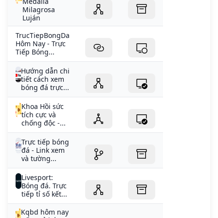
Medalla
Milagrosa
Luján
TrucTiepBongDa
Hôm Nay - Trực
Tiếp Bóng...
Hướng dẫn chi
tiết cách xem
bóng đá trực...
Khoa Hồi sức
tích cực và
chống độc -...
Trực tiếp bóng
đá - Link xem
và tường...
Livesport:
Bóng đá. Trực
tiếp tỉ số kết...
Kqbd hôm nay